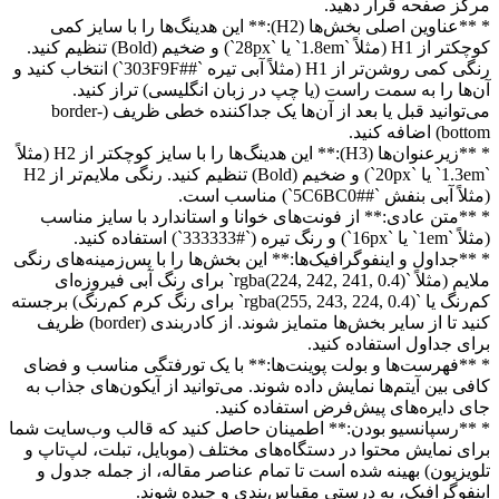
مرکز صفحه قرار دهید.
* **عناوین اصلی بخش‌ها (H2):** این هدینگ‌ها را با سایز کمی
کوچکتر از H1 (مثلاً `1.8em` یا `28px`) و ضخیم (Bold) تنظیم کنید.
رنگی کمی روشن‌تر از H1 (مثلاً آبی تیره `##303F9F`) انتخاب کنید و
آن‌ها را به سمت راست (یا چپ در زبان انگلیسی) تراز کنید.
می‌توانید قبل یا بعد از آن‌ها یک جداکننده خطی ظریف (border-
bottom) اضافه کنید.
* **زیرعنوان‌ها (H3):** این هدینگ‌ها را با سایز کوچکتر از H2 (مثلاً
`1.3em` یا `20px`) و ضخیم (Bold) تنظیم کنید. رنگی ملایم‌تر از H2
(مثلاً آبی بنفش `##5C6BC0`) مناسب است.
* **متن عادی:** از فونت‌های خوانا و استاندارد با سایز مناسب
(مثلاً `1em` یا `16px`) و رنگ تیره (`#333333`) استفاده کنید.
* **جداول و اینفوگرافیک‌ها:** این بخش‌ها را با پس‌زمینه‌های رنگی
ملایم (مثلاً `rgba(224, 242, 241, 0.4)` برای رنگ آبی فیروزه‌ای
کم‌رنگ یا `rgba(255, 243, 224, 0.4)` برای رنگ کرم کم‌رنگ) برجسته
کنید تا از سایر بخش‌ها متمایز شوند. از کادربندی (border) ظریف
برای جداول استفاده کنید.
* **فهرست‌ها و بولت پوینت‌ها:** با یک تورفتگی مناسب و فضای
کافی بین آیتم‌ها نمایش داده شوند. می‌توانید از آیکون‌های جذاب به
جای دایره‌های پیش‌فرض استفاده کنید.
* **رسپانسیو بودن:** اطمینان حاصل کنید که قالب وب‌سایت شما
برای نمایش محتوا در دستگاه‌های مختلف (موبایل، تبلت، لپ‌تاپ و
تلویزیون) بهینه شده است تا تمام عناصر مقاله، از جمله جدول و
اینفوگرافیک، به درستی مقیاس‌بندی و چیده شوند.