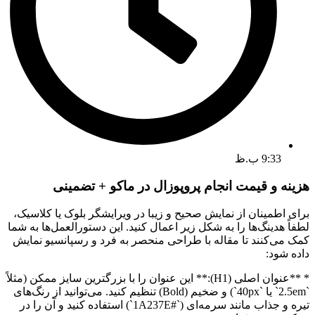
9:33 ب.ظ
هزینه و قیمت انجام پروپوزال در ماکو + تضمینی
برای اطمینان از نمایش صحیح و زیبا در ویرایشگر بلوک یا کلاسیک،
لطفاً هدینگ‌ها را به شکل زیر اعمال کنید. این دستورالعمل‌ها به شما
کمک می‌کنند تا مقاله با طراحی منحصر به فرد و رسپانسیو نمایش
داده شود:
* **عنوان اصلی (H1):** این عنوان را با بزرگترین سایز ممکن (مثلاً
`2.5em` یا `40px`) و ضخیم (Bold) تنظیم کنید. می‌توانید از رنگ‌های
تیره و جذاب مانند سرمه‌ای (`#1A237E`) استفاده کنید و آن را در