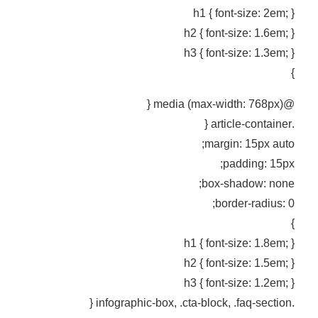
h1 { font-size: 2em; }
h2 { font-size: 1.6em; }
h3 { font-size: 1.3em; }
}
@media (max-width: 768px) {
.article-container {
margin: 15px auto;
padding: 15px;
box-shadow: none;
border-radius: 0;
}
h1 { font-size: 1.8em; }
h2 { font-size: 1.5em; }
h3 { font-size: 1.2em; }
.infographic-box, .cta-block, .faq-section {