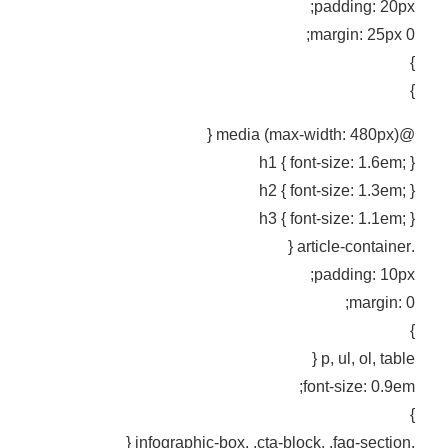
padding: 20px;
margin: 25px 0;
}
}
@media (max-width: 480px) {
h1 { font-size: 1.6em; }
h2 { font-size: 1.3em; }
h3 { font-size: 1.1em; }
.article-container {
padding: 10px;
margin: 0;
}
p, ul, ol, table {
font-size: 0.9em;
}
.infographic-box, .cta-block, .faq-section {