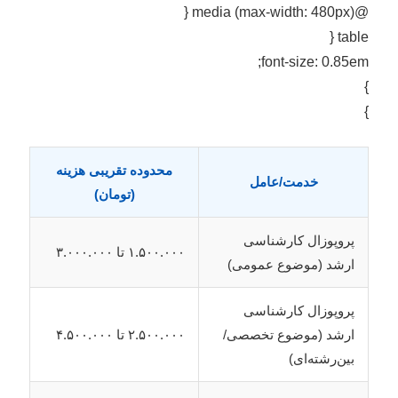
@media (max-width: 480px) {
table {
font-size: 0.85em;
}
}
محدوده تقریبی هزینه
خدمت/عامل
(تومان)
پروپوزال کارشناسی
۱.۵۰۰.۰۰۰ تا ۳.۰۰۰.۰۰۰
ارشد (موضوع عمومی)
پروپوزال کارشناسی
ارشد (موضوع تخصصی/
۲.۵۰۰.۰۰۰ تا ۴.۵۰۰.۰۰۰
بین‌رشته‌ای)