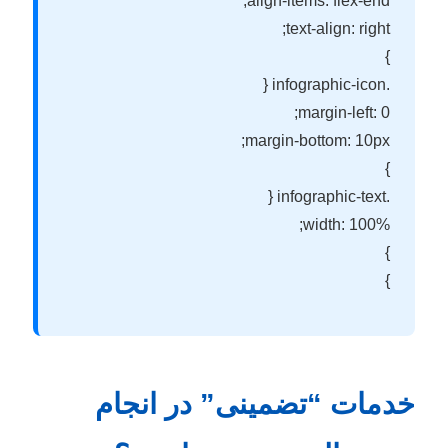
align-items: flex-end;
text-align: right;
}
.infographic-icon {
margin-left: 0;
margin-bottom: 10px;
}
.infographic-text {
width: 100%;
}
}
خدمات “تضمینی” در انجام