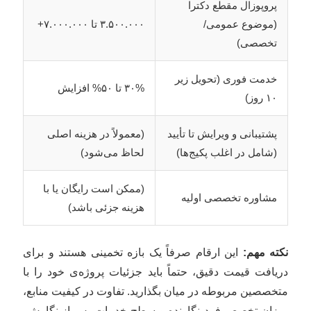
پروپوزال مقطع دکترا
(موضوع عمومی/
۳.۵۰۰.۰۰۰ تا ۷.۰۰۰.۰۰۰+
تخصصی)
خدمت فوری (تحویل زیر
۳۰% تا ۵۰% افزایش
۱۰ روز)
پشتیبانی و ویرایش تا تأیید
(معمولاً در هزینه اصلی
(شامل در اغلب پکیج‌ها)
لحاظ می‌شود)
(ممکن است رایگان یا با
مشاوره تخصصی اولیه
هزینه جزئی باشد)
نکته مهم:
این ارقام صرفاً یک بازه تخمینی هستند و برای
دریافت قیمت دقیق، حتماً باید جزئیات پروژه‌ی خود را با
متخصصین مربوطه در میان بگذارید. تفاوت در کیفیت منابع،
میزان تخصص فرد نگارنده و سطح خدمات پس از نگارش،