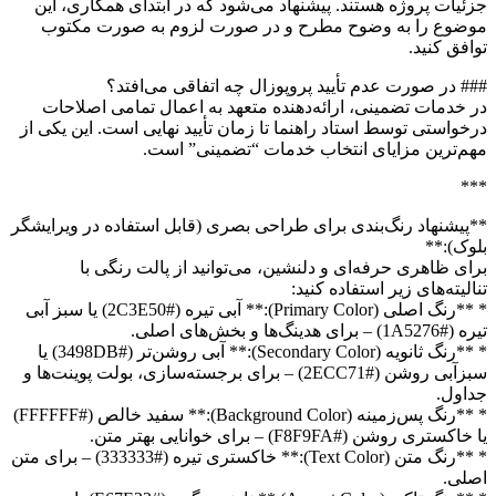
جزئیات پروژه هستند. پیشنهاد می‌شود که در ابتدای همکاری، این
موضوع را به وضوح مطرح و در صورت لزوم به صورت مکتوب
توافق کنید.
### در صورت عدم تأیید پروپوزال چه اتفاقی می‌افتد؟
در خدمات تضمینی، ارائه‌دهنده متعهد به اعمال تمامی اصلاحات
درخواستی توسط استاد راهنما تا زمان تأیید نهایی است. این یکی از
مهم‌ترین مزایای انتخاب خدمات “تضمینی” است.
***
**پیشنهاد رنگ‌بندی برای طراحی بصری (قابل استفاده در ویرایشگر
بلوک):**
برای ظاهری حرفه‌ای و دلنشین، می‌توانید از پالت رنگی با
تنالیته‌های زیر استفاده کنید:
* **رنگ اصلی (Primary Color):** آبی تیره (#2C3E50) یا سبز آبی
تیره (#1A5276) – برای هدینگ‌ها و بخش‌های اصلی.
* **رنگ ثانویه (Secondary Color):** آبی روشن‌تر (#3498DB) یا
سبزآبی روشن (#2ECC71) – برای برجسته‌سازی، بولت پوینت‌ها و
جداول.
* **رنگ پس‌زمینه (Background Color):** سفید خالص (#FFFFFF)
یا خاکستری روشن (#F8F9FA) – برای خوانایی بهتر متن.
* **رنگ متن (Text Color):** خاکستری تیره (#333333) – برای متن
اصلی.