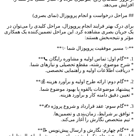
افزایش می‌دهد.
## مراحل درخواست و انجام پروپوزال (نمای بصری)
برای درک بهتر فرایند انجام پروپوزال، مراحل کلیدی را می‌توان در
یک جریان بصری مشاهده کرد. این مراحل تضمین‌کننده یک همکاری
مؤثر و نتیجه‌بخش هستند:
**✨ مسیر موفقیت پروپوزال شما ✨**
1. **گام اول: تماس اولیه و مشاوره رایگان 📞**
* شرح موضوع، رشته، مقطع تحصیلی و نیازهای شما.
* دریافت اطلاعات اولیه و راهنمایی تخصصی.
2. **گام دوم: ارائه طرح اولیه و برآورد هزینه 💰**
* پیشنهاد موضوعات بالقوه یا بهبود موضوع شما.
* تعیین دقیق دامنه کار و برآورد هزینه.
3. **گام سوم: عقد قرارداد و شروع پروژه ✍️**
* توافق بر شرایط، زمان‌بندی و تضمین‌ها.
* تیم متخصص نگارش را آغاز می‌کند.
4. **گام چهارم: نگارش و ارسال پیش‌نویس 📝**
* ارسال بخش‌های تکمیل شده برای بررسی شما و اعمال نظرات.