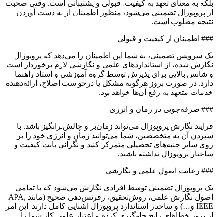
بلکه به معنای تعهد به کیفیت، قبولی و پشتیبانی است. وقتی صحبت
از پروپوزال تضمینی می‌شود، منظور اطمینان از به دست آوردن
نتیجه مطلوب است.
### اطمینان از کیفیت و قبولی
یک سرویس تضمینی، به شما این اطمینان را می‌دهد که پروپوزال
نگارش شده، از استانداردهای علمی و نگارشی لازم برخوردار است
و شانس بالایی برای پذیرش توسط گروه آموزشی و استاد راهنما
دارد. در صورت بروز هرگونه مشکل یا درخواست اصلاح، ارائه‌دهنده
خدمات متعهد به رفع آن‌ها خواهد بود.
### صرفه‌جویی در زمان و انرژی
فرایند نگارش پروپوزال می‌تواند زمان‌بر و چالش‌برانگیز باشد. با
سپردن آن به متخصصین، شما می‌توانید زمان و انرژی خود را بر
روی سایر جنبه‌های تحصیلی متمرکز کنید و نگرانی بابت کیفیت و
ساختار پروپوزال نداشته باشید.
### رعایت اصول علمی و نگارشی
یک پروپوزال تضمینی توسط افرادی نگارش می‌شود که با تمامی
اصول نگارش علمی، روش‌تحقیق، رفرنس‌دهی صحیح (مانند APA,
IEEE و…) و ساختار استاندارد پروپوزال آشنایی کامل دارند. این امر
از بروز خطاهای رایج جلوگیری کرده و اعتبار علمی کار شما را