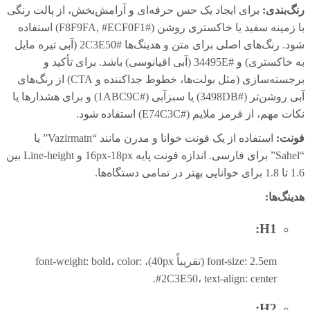
رنگ‌بندی:
برای ایجاد یک حس حرفه‌ای و آرامش‌بخش، از پالت رنگی
با زمینه سفید یا خاکستری روشن (#F8F9FA, #ECF0F1) استفاده
شود. رنگ‌های اصلی برای متن و هدینگ‌ها #2C3E50 (آبی تیره مایل
به خاکستری) و #34495E (آبی اقیانوسی) باشد. برای تأکید و
برجسته‌سازی (مثل بولت‌ها، خطوط جداکننده و CTA) از رنگ‌های
آبی روشن‌تر (#3498DB) یا سبزآبی (#1ABC9C) و برای هشدارها یا
نکات مهم، از قرمز ملایم (#E74C3C) استفاده شود.
فونت:
استفاده از یک فونت خوانا و مدرن مانند “Vazirmatn” یا
“Sahel” برای فارسی. اندازه فونت پایه 16px-18px و Line-height بین
1.6 تا 1.8 برای خوانایی بهتر در تمامی دستگاه‌ها.
هدینگ‌ها:
H1:
font-size: 2.5em (تقریباً 40px)، font-weight: bold، color:
#2C3E50، text-align: center.
H2: