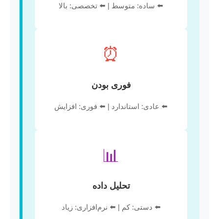
⬅️ ساده: متوسط | ⬅️ تخصصی: بالا
⏰
فوری بودن
⬅️ عادی: استاندارد | ⬅️ فوری: افزایش
📊
تحلیل داده
⬅️ دستی: کم | ⬅️ نرم‌افزاری: زیاد