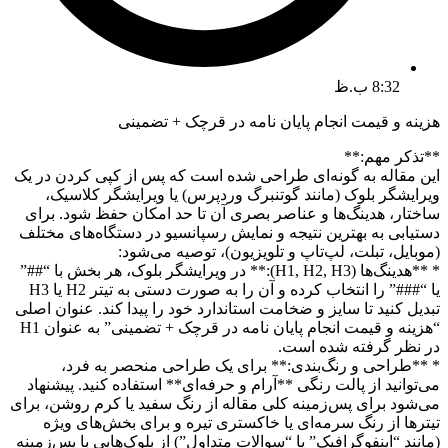
8:32 ب.ظ
هزینه و قیمت انجام پایان نامه در قرچک + تضمینی
**تذکر مهم:**
این مقاله به گونه‌ای طراحی شده است که پس از کپی کردن در یک
ویرایشگر بلوک (مانند گوتنبرگ وردپرس) یا ویرایشگر کلاسیک،
ساختار، هدینگ‌ها و عناصر بصری آن تا حد امکان حفظ شود. برای
دستیابی به بهترین نتیجه و نمایش رسپانسیو در دستگاه‌های مختلف
(موبایل، تبلت، لپ‌تاپ و تلویزیون)، توصیه می‌شود:
* **هدینگ‌ها (H1, H2, H3):** در ویرایشگر بلوک، هر بخش با “##”
یا “###” را انتخاب کرده و آن را به صورت دستی به تیتر H2 یا H3
تبدیل کنید تا سایز و ضخامت استاندارد خود را پیدا کند. عنوان اصلی
“هزینه و قیمت انجام پایان نامه در قرچک + تضمینی” به عنوان H1
در نظر گرفته شده است.
* **طراحی و رنگ‌بندی:** برای یک طراحی منحصر به فرد،
می‌توانید از پالت رنگی **آرام و حرفه‌ای** استفاده کنید. پیشنهاد
می‌شود برای پس‌زمینه کلی مقاله از رنگ سفید یا کرم روشن، برای
تیترها از رنگ سرمه‌ای یا خاکستری تیره و برای بخش‌های ویژه
(مانند “اینفوگرافیک” یا “سوالات متداول”) از بلوک‌هایی با پس‌زمینه