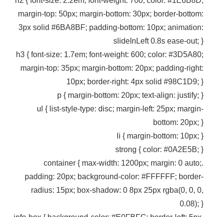
h2 { font-size: 2.2em; font-weight: 700; color: #1E6B8D;
margin-top: 50px; margin-bottom: 30px; border-bottom:
3px solid #6BA8BF; padding-bottom: 10px; animation:
slideInLeft 0.8s ease-out; }
h3 { font-size: 1.7em; font-weight: 600; color: #3D5A80;
margin-top: 35px; margin-bottom: 20px; padding-right:
10px; border-right: 4px solid #98C1D9; }
p { margin-bottom: 20px; text-align: justify; }
ul { list-style-type: disc; margin-left: 25px; margin-
bottom: 20px; }
li { margin-bottom: 10px; }
strong { color: #0A2E5B; }
.container { max-width: 1200px; margin: 0 auto;
padding: 20px; background-color: #FFFFFF; border-
radius: 15px; box-shadow: 0 8px 25px rgba(0, 0, 0,
0.08); }