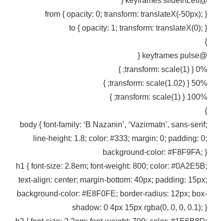
@keyframes slideInLeft {
from { opacity: 0; transform: translateX(-50px); }
to { opacity: 1; transform: translateX(0); }
}
@keyframes pulse {
0% { transform: scale(1); }
50% { transform: scale(1.02); }
100% { transform: scale(1); }
}
body { font-family: ‘B Nazanin’, ‘Vazirmatn’, sans-serif;
line-height: 1.8; color: #333; margin: 0; padding: 0;
background-color: #F8F9FA; }
h1 { font-size: 2.8em; font-weight: 800; color: #0A2E5B;
text-align: center; margin-bottom: 40px; padding: 15px;
background-color: #E8F0FE; border-radius: 12px; box-
shadow: 0 4px 15px rgba(0, 0, 0, 0.1); }