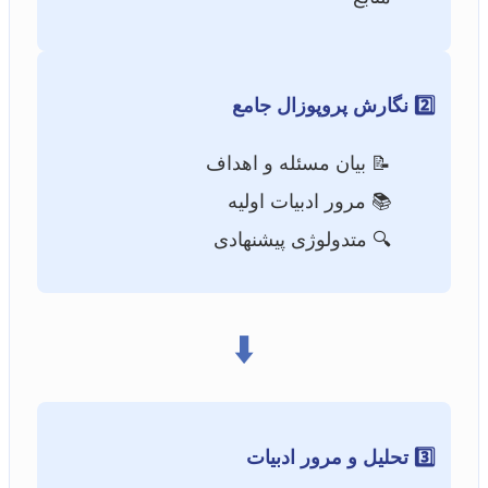
2️⃣ نگارش پروپوزال جامع
📝 بیان مسئله و اهداف
📚 مرور ادبیات اولیه
🔍 متدولوژی پیشنهادی
⬇️
3️⃣ تحلیل و مرور ادبیات