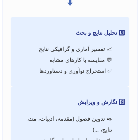
⬇️
5️⃣ تحلیل نتایج و بحث
📈 تفسیر آماری و گرافیکی نتایج
💬 مقایسه با کارهای مشابه
✅ استخراج نوآوری و دستاوردها
6️⃣ نگارش و ویرایش
✒️ تدوین فصول (مقدمه، ادبیات، متد،
نتایج، …)