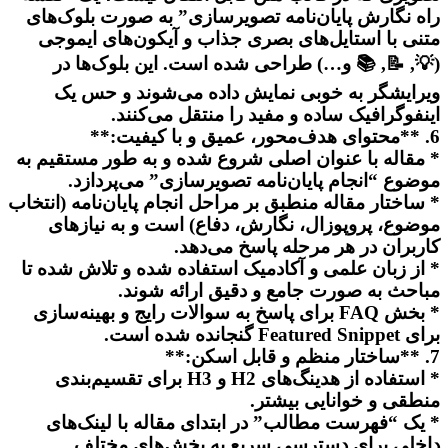
راه نگارش پایان‌نامه تصویرسازی” به صورت بلوک‌های
متنی با استایل‌های بصری جذاب و آیکون‌های ایموجی
(💡, 📝, 📚 و…) طراحی شده است. این بلوک‌ها در
ویرایشگر به خوبی نمایش داده می‌شوند و حس یک
اینفوگرافیک ساده و مفید را منتقل می‌کنند.
6. **محتوای هدف‌محور، عمیق و با کیفیت:**
* مقاله با عنوان اصلی شروع شده و به طور مستقیم به
موضوع “انجام پایان‌نامه تصویرسازی” می‌پردازد.
* ساختار مقاله منطبق بر مراحل انجام پایان‌نامه (انتخاب
موضوع، پروپوزال، نگارش، دفاع) است و به نیازهای
کاربران در هر مرحله پاسخ می‌دهد.
* از زبان علمی و آکادمیک استفاده شده و تلاش شده تا
مباحث به صورت جامع و دقیق ارائه شوند.
* بخش FAQ برای پاسخ به سوالات رایج و بهینه‌سازی
برای Featured Snippet گنجانده شده است.
7. **ساختار منظم و قابل اسکن:**
* استفاده از هدینگ‌های H2 و H3 برای تقسیم‌بندی
منطقی و خوانایی بیشتر.
* یک “فهرست مطالب” در ابتدای مقاله با لینک‌های
داخلی برای دسترسی سریع به بخش‌های مختلف.