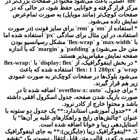
`div` اصلی، باعث می‌شود محتوا در صفحات بزرگ‌تر در
مرکز قرار گرفته و خوانایی حفظ شود، در حالی که در
صفحات کوچک‌تر (مانند موبایل) به صورت تمام‌عرض
نمایش داده می‌شود.
* استفاده از `em` و `rem` برای سایز فونت (در صورت
استفاده، در این مثال برای سادگی `px` استفاده شده اما
با `max-width` و `flex-wrap` مشکل رسپانسیو بودن
متن حل می‌شود) و `padding` و `margin` که با اندازه
صفحه نمایش مقیاس‌پذیر هستند.
* در بخش اینفوگرافیک، از `display: flex` با `flex-wrap:
wrap` و `flex: 1 1 280px` استفاده شده که باعث
می‌شود بلوک‌ها در صفحات کوچک‌تر به صورت عمودی
زیر هم قرار گیرند.
* برای جدول، `overflow-x: auto` اضافه شده تا در
صورت باریک شدن صفحه، جدول اسکرول افقی داشته
باشد و محتوا خارج از کادر نرود.
4. **جدول آموزشی استاندارد:** یک جدول دو ستونه با
عنوان “چالش‌های رایج و راهکارهای غلبه بر آن‌ها” با
استایل‌دهی زیبا و خوانا اضافه شده است.
5. **اینفوگرافیک زیبا (جایگزین):** به جای اینفوگرافیک
تصویری که در قالب متن قابل انتقال نیست، یک “نقشه