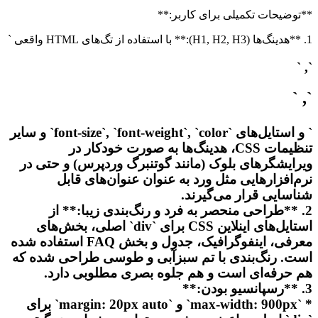
“`
**توضیحات تکمیلی برای کاربر:**
1. **هدینگ‌ها (H1, H2, H3):** با استفاده از تگ‌های HTML واقعی `
`, `
`, `
` و استایل‌های `font-size`, `font-weight`, `color` و سایر
تنظیمات CSS، هدینگ‌ها به صورت خودکار در
ویرایشگرهای بلوک (مانند گوتنبرگ وردپرس) و حتی در
نرم‌افزارهایی مثل ورد به عنوان عنوان‌های قابل
شناسایی قرار می‌گیرند.
2. **طراحی منحصر به فرد و رنگ‌بندی زیبا:** از
استایل‌های اینلاین CSS برای `div` اصلی، بخش‌های
معرفی، اینفوگرافیک، جدول و بخش FAQ استفاده شده
است. رنگ‌بندی با تم سبزآبی و طوسی طراحی شده که
هم حرفه‌ای است و هم جلوه بصری مطلوبی دارد.
3. **رسپانسیو بودن:**
* `max-width: 900px` و `margin: 20px auto` برای