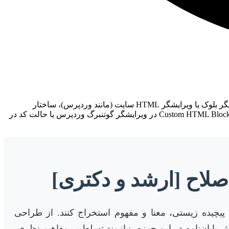
لطفاً توجه داشته باشید که این مقاله با استفاده از کدهای HTML و CSS داخلی (Inline Styles) طراحی شده است تا پس از کپی در یک ویرایشگر بلوک یا ویرایشگر HTML سایت (مانند وردپرس)، ساختار
هدینگ‌ها، فونت‌ها، رنگ‌بندی و طراحی به بهترین شکل ممکن نمایش داده شود. برای استفاده بهینه، محتوای زیر را به صورت “متن HTML” (Custom HTML Block در ویرایشگر گوتنبرگ وردپرس یا حالت کد در
اصلاح [ارشد و دکتری]
پیچیده زیستی، معنا و مفهوم استخراج کنند. از طراحی
پایان‌نامه در این حوزه، نیازمند تسلط بر مفاهیم نظری،